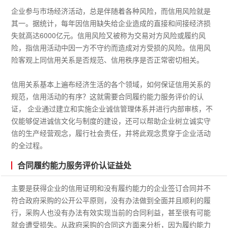
企业参与市场经济活动，总是伴随着各种风险，而信用风险就是
其一。据统计，每年因信用缺失给企业造成的直接和间接经济损
失就高达6000亿元。信用风险又被称为交易对方风险或履约风
险，指信用活动中因一方不守约而造成对方受损的风险。信用风
险客观上同信用关系是否规范、信用秩序是否正常密切相关。
信用关系基本上遍布经济生活的各个领域，如何保证信用关系的
规范，信用活动的有序？这就需要合同履约能力服务评价的认
证， 企业通过建立和实施企业诚信管理体系并进行内部审核，不
仅能够促进诚信文化与制度的建设，还可以帮助企业树立诚实守
信的生产经营观念，履行社会责任，并将此观念贯穿于企业活动
的全过程。
合同履约能力服务评价认证益处
主要是获得企业的信用证明和没有履约能力的企业签订合同并不
符合政府采购的公开公平原则，没有办法做到全面并且顺利的履
行，采购人也没有办法有效实现当前的合同利益，甚至很有可能
就会遭受损失。从政府采购的合同这方面来分析，因为履约能力